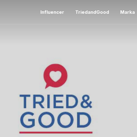
Influencer
TriedandGood
Marka