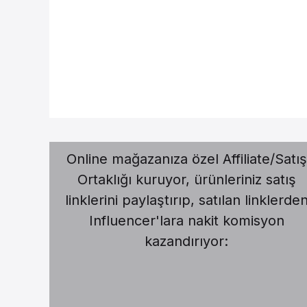
Online mağazanıza özel Affiliate/Satış
Ortaklığı kuruyor, ürünleriniz satış
linklerini paylaştırıp, satılan linklerde
Influencer'lara nakit komisyon
kazandırıyor: