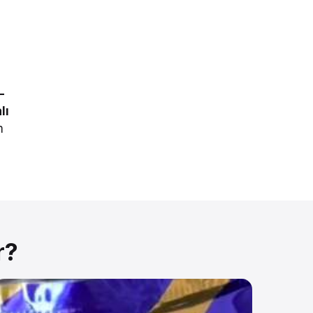
-
lı
m
r?