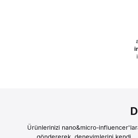
i
D
Ürünlerinizi nano&micro-influencer'lar
göndererek, deneyimlerini kendi